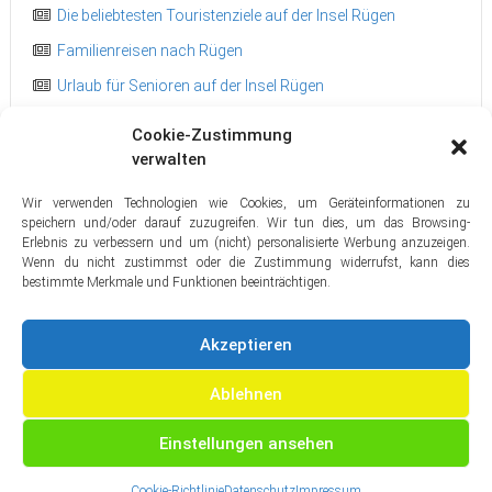
Die beliebtesten Touristenziele auf der Insel Rügen
Familienreisen nach Rügen
Urlaub für Senioren auf der Insel Rügen
Abschalten auf Rügen
Cookie-Zustimmung
Ein einmaliger Rügenurlaub auf dem Hausboot
verwalten
Sommersaison 2013 auf Rügen
Wir verwenden Technologien wie Cookies, um Geräteinformationen zu
speichern und/oder darauf zuzugreifen. Wir tun dies, um das Browsing-
Schöne Radtouren auf Rügen
Erlebnis zu verbessern und um (nicht) personalisierte Werbung anzuzeigen.
Surfen und Kiten auf Rügen – die besten Spots im Überblick
Wenn du nicht zustimmst oder die Zustimmung widerrufst, kann dies
bestimmte Merkmale und Funktionen beeinträchtigen.
Datenschutz
Impressum
Akzeptieren
Ablehnen
Einstellungen ansehen
Copyright © 2026
Rügen Urlaub – Rügen Unterkünfte und Rügen
Informationen
. Alle Rechte vorbehalten. Theme:
ColorNews
von
Cookie-Richtlinie
Datenschutz
Impressum