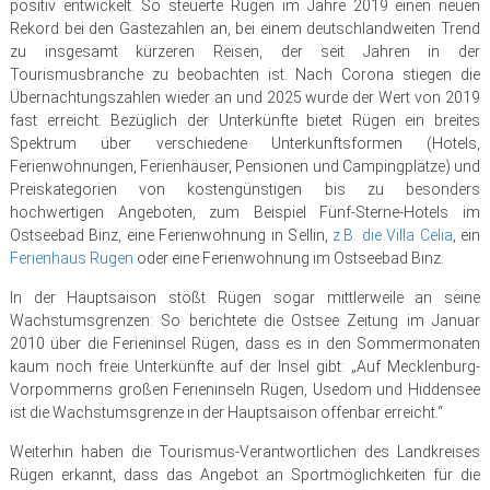
positiv entwickelt. So steuerte Rügen im Jahre 2019 einen neuen
Rekord bei den Gästezahlen an, bei einem deutschlandweiten Trend
zu insgesamt kürzeren Reisen, der seit Jahren in der
Tourismusbranche zu beobachten ist. Nach Corona stiegen die
Übernachtungszahlen wieder an und 2025 wurde der Wert von 2019
fast erreicht. Bezüglich der Unterkünfte bietet Rügen ein breites
Spektrum über verschiedene Unterkunftsformen (Hotels,
Ferienwohnungen, Ferienhäuser, Pensionen und Campingplätze) und
Preiskategorien von kostengünstigen bis zu besonders
hochwertigen Angeboten, zum Beispiel Fünf-Sterne-Hotels im
Ostseebad Binz, eine Ferienwohnung in Sellin,
z.B. die Villa Celia
, ein
Ferienhaus Rügen
oder eine Ferienwohnung im Ostseebad Binz.
In der Hauptsaison stößt Rügen sogar mittlerweile an seine
Wachstumsgrenzen: So berichtete die Ostsee Zeitung im Januar
2010 über die Ferieninsel Rügen, dass es in den Sommermonaten
kaum noch freie Unterkünfte auf der Insel gibt: „Auf Mecklenburg-
Vorpommerns großen Ferieninseln Rügen, Usedom und Hiddensee
ist die Wachstumsgrenze in der Hauptsaison offenbar erreicht.“
Weiterhin haben die Tourismus-Verantwortlichen des Landkreises
Rügen erkannt, dass das Angebot an Sportmöglichkeiten für die